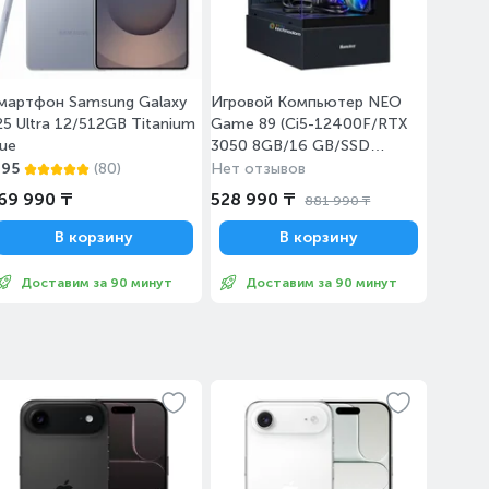
мартфон Samsung Galaxy
Игровой Компьютер NEO
25 Ultra 12/512GB Titanium
Game 89 (Ci5-12400F/RTX
lue
3050 8GB/16 GB/SSD
1TB/H610M/Huntkey G35
.95
(80)
Нет отзывов
Black)
69 990 ₸
528 990 ₸
881 990 ₸
В корзину
В корзину
Доставим за 90 минут
Доставим за 90 минут