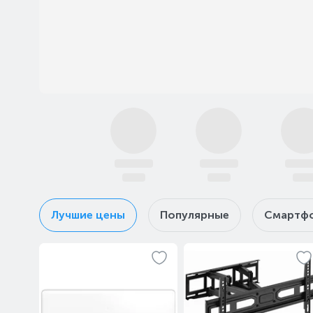
169 890 ₸
209 
В ко
Лучшие цены
Популярные
Смартф