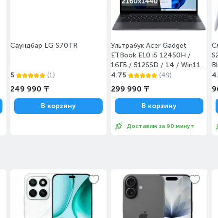
Саундбар LG S70TR
Ультрабук Acer Gadget
С
ETBook E10 i5 12450H /
S
16ГБ / 512SSD / 14 / Win11 /
B
(Z14H24031454)
5
(1)
4.75
(49)
4
249 990 ₸
299 990 ₸
9
В корзину
В корзину
Доставим за 90 минут