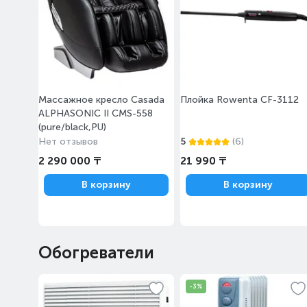
Массажное кресло Casada
Плойка Rowenta CF-3112
ALPHASONIC II CMS-558
(pure/black,PU)
Нет отзывов
5
(6)
2 290 000 ₸
21 990 ₸
В корзину
В корзину
Обогреватели
-3%