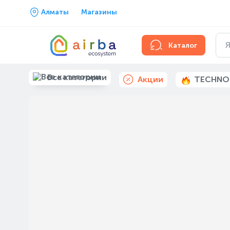
Алматы
Магазины
Каталог
Все категории
Акции
TECHNO
0-0-24
-50%
-19%
Электрическая варочная панель
Hansa BHC-66206
149 990 ₸
299 990 ₸
В корзину