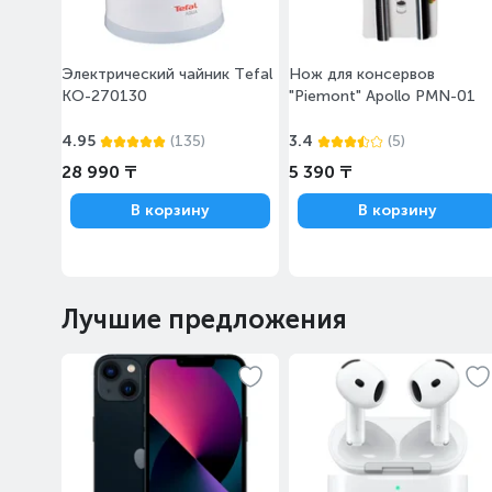
Электрический чайник Tefal
Нож для консервов
KO-270130
"Piemont" Apollo PMN-01
4.95
(135)
3.4
(5)
28 990 ₸
5 390 ₸
В корзину
В корзину
Лучшие предложения