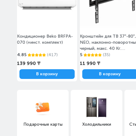
Кондиционер Beko BRFPA-
Кронштейн для ТВ 37"-80",
070 (+инст. комплект)
NEO, наклонно-поворотны
черный, макс. 40 Кг.
(FMTVML-7040)
4.85
(417)
5
(35)
139 990 ₸
11 990 ₸
В корзину
В корзину
Подарочные карты
Холодильники
Ст