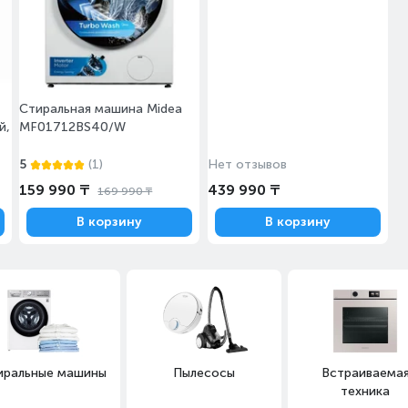
W5611D/DOS)
Стиральная машина Midea
й,
MF01712BS40/W
5
(1)
Нет отзывов
159 990 ₸
439 990 ₸
169 990 ₸
В корзину
В корзину
иральные машины
Пылесосы
Встраиваема
техника