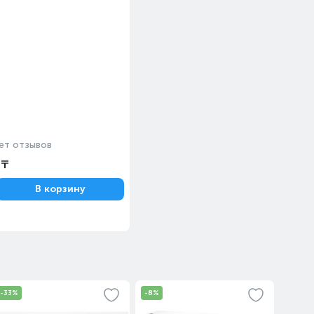
ет отзывов
 ₸
В корзину
-33%
-8%