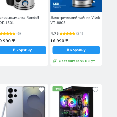
оковыжималка Rondell
Электрический чайник Vitek
DE-1501
VT-8808
(6)
4.75
(24)
9 990 ₸
16 990 ₸
В корзину
В корзину
Доставим за 90 минут
-40%