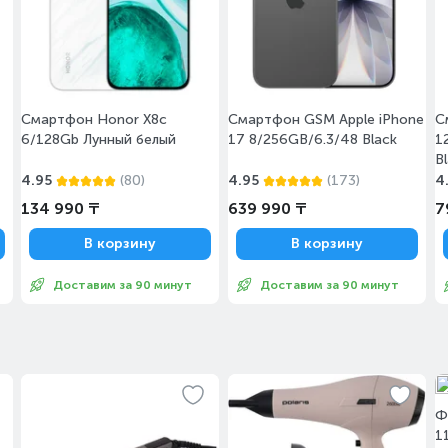
Смартфон Honor X8c
Смартфон GSM Apple iPhone
С
6/128Gb Лунный белый
17 8/256GB/6.3/48 Black
1
B
4.95
(80)
4.95
(173)
4
134 990 ₸
639 990 ₸
7
В корзину
В корзину
Доставим за 90 минут
Доставим за 90 минут
Ф
1