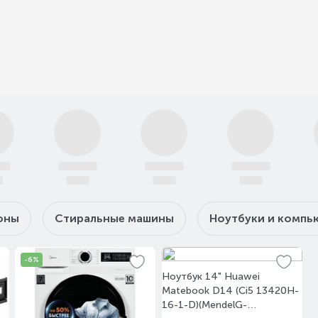
79 990 ₸
109 990 ₸
890 ₸
129 990 ₸
1
рзину
В корзину
В 
оны
Стиральные машины
Ноутбуки и компь
-6%
Ноутбук 14" Huawei
Matebook D14 (Ci5 13420H-
16-1-D)(MendelG-