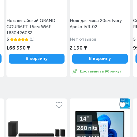
Нож китайский GRAND
Нож для мяса 20см Ivory
С
GOURMET 15см WMF
Apollo IVR-02
R
1880426032
5
(1)
Нет отзывов
5
166 990 ₸
2 190 ₸
9
В корзину
В корзину
Доставим за 90 минут